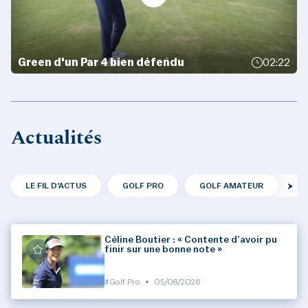
Green d'un Par 4 bien défendu
02:22
Actualités
LE FIL D'ACTUS
GOLF PRO
GOLF AMATEUR
F
Céline Boutier : « Contente d’avoir pu
finir sur une bonne note »
#Golf Pro
•
05/08/2026