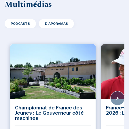
Multimédias
PODCASTS
DIAPORAMAS
Championnat de France des
France-A
Jeunes : Le Gouverneur côté
2026 : Le
machines