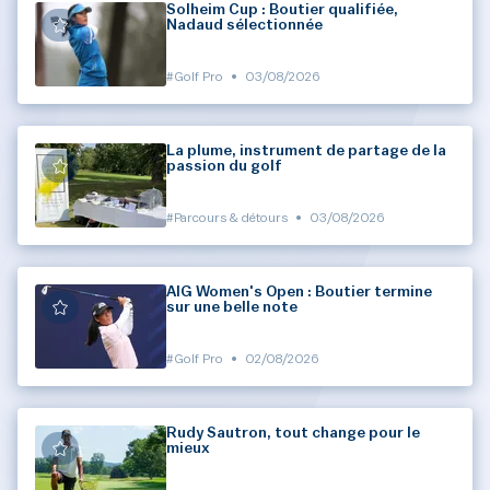
Solheim Cup : Boutier qualifiée,
Nadaud sélectionnée
#Golf Pro
•
03/08/2026
La plume, instrument de partage de la
passion du golf
#Parcours & détours
•
03/08/2026
AIG Women's Open : Boutier termine
sur une belle note
#Golf Pro
•
02/08/2026
Rudy Sautron, tout change pour le
mieux