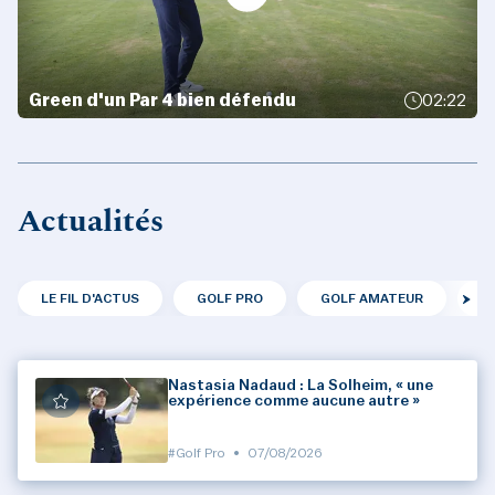
Green d'un Par 4 bien défendu
02:22
Actualités
LE FIL D'ACTUS
GOLF PRO
GOLF AMATEUR
F
Nastasia Nadaud : La Solheim, « une
expérience comme aucune autre »
#Golf Pro
•
07/08/2026