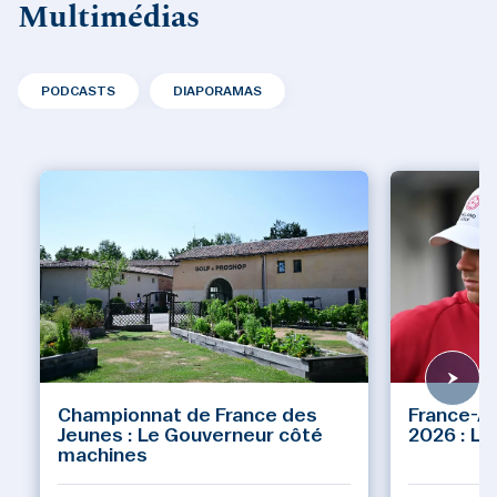
Multimédias
PODCASTS
DIAPORAMAS
Championnat de France des
France-A
Jeunes : Le Gouverneur côté
2026 : Le
machines