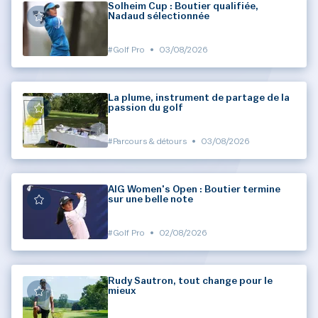
Solheim Cup : Boutier qualifiée,
Nadaud sélectionnée
#Golf Pro
•
03/08/2026
La plume, instrument de partage de la
passion du golf
#Parcours & détours
•
03/08/2026
AIG Women's Open : Boutier termine
sur une belle note
#Golf Pro
•
02/08/2026
Rudy Sautron, tout change pour le
mieux