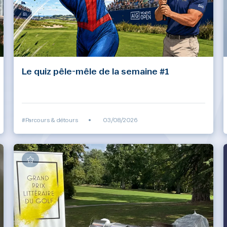
Le quiz pêle-mêle de la semaine #1
#Parcours & détours
•
03/08/2026