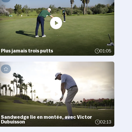
Plus jamais trois putts
01:05
Sandwedge lie en montée, avec Victor
Dubuisson
02:13