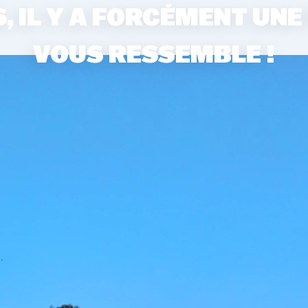
, IL Y A FORCÉMENT UNE
VOUS RESSEMBLE !