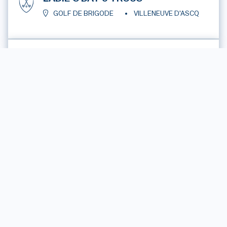
GOLF DE BRIGODE
VILLENEUVE D'ASCQ
21 mai - 22 mai
2026
SÉNIORS DE LA MÉTROPOLE
GOLF DE BRIGODE
VILLENEUVE D'ASCQ
22 mai - 23 mai
2026
COUPE DU ROTARY ROUBAIX :
COUPE OUVERTE
GOLF DE BRIGODE
VILLENEUVE D'ASCQ