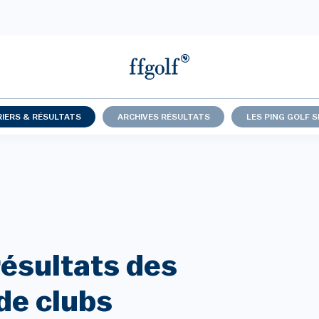
IERS & RÉSULTATS
ARCHIVES RÉSULTATS
LES PING GOLF S
résultats des
de clubs