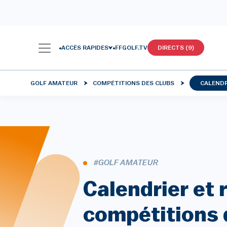
ACCÈS RAPIDES
FFGOLF.TV
DIRECTS (9)
GOLF AMATEUR
COMPÉTITIONS DES CLUBS
CALENDR
#GOLF AMATEUR
Calendrier et 
compétitions 