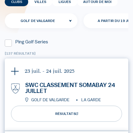
CLUBS
VILLES
LIGUES
AUTOUR DE MOI
GOLF DE VALGARDE
A PARTIR DU 19 JUIL
Ping Golf Series
[137 RÉSULTATS]
23 juil. - 24 juil.
2025
SWC CLASSEMENT SOMABAY 24
JUILLET
GOLF DE VALGARDE
LA GARDE
RÉSULTATS