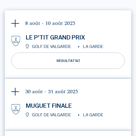
8 août - 10 août
2025
LE P'TIT GRAND PRIX
GOLF DE VALGARDE
LA GARDE
RÉSULTATS
30 août - 31 août
2025
MUGUET FINALE
GOLF DE VALGARDE
LA GARDE