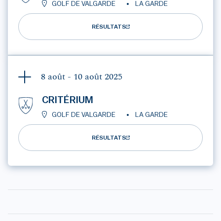
GOLF DE VALGARDE
LA GARDE
RÉSULTATS
8 août - 10 août
2025
CRITÉRIUM
GOLF DE VALGARDE
LA GARDE
RÉSULTATS