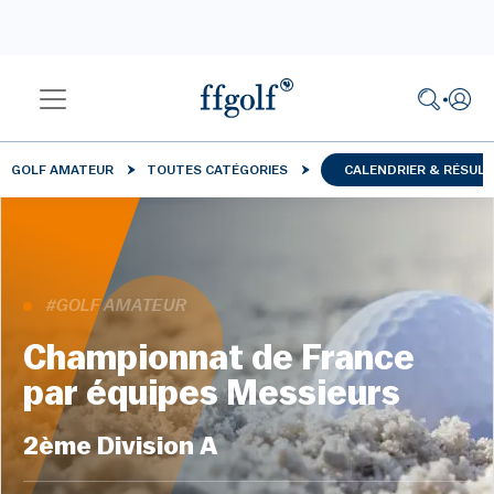
GOLF AMATEUR
TOUTES CATÉGORIES
CALENDRIER & RÉSUL
#GOLF AMATEUR
Championnat de France
par équipes Messieurs
2ème Division A