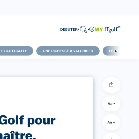
DÉBUTER
E L'ACTUALITÉ
UNE RICHESSE À VALORISER
ESPACES NATUR
Aa -
Golf pour
Aa +
naître,