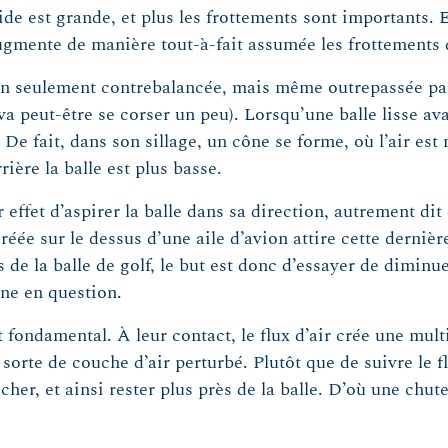
olide est grande, et plus les frottements sont importants.
augmente de manière tout-à-fait assumée les frottements q
n seulement contrebalancée, mais même outrepassée par l
va peut-être se corser un peu). Lorsqu’une balle lisse ava
. De fait, dans son sillage, un cône se forme, où l’air es
rrière la balle est plus basse.
 effet d’aspirer la balle dans sa direction, autrement dit
e sur le dessus d’une aile d’avion attire cette dernière 
as de la balle de golf, le but est donc d’essayer de diminu
zone en question.
st fondamental. À leur contact, le flux d’air crée une mul
 sorte de couche d’air perturbé. Plutôt que de suivre le fl
cher, et ainsi rester plus près de la balle. D’où une chu