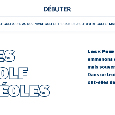
LE GOLF
JOUER AU GOLF
VIVRE GOLF
LE TERRAIN DE JEU
LE JEU DE GOLF
LE MA
ES
Les « Pour
emmenons ex
mais souvent
OLF
Dans ce troi
ont-elles de
VÉOLES