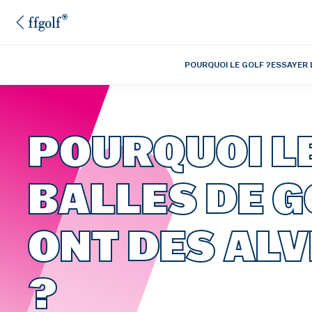
POURQUOI LE GOLF ?
ESSAYER 
POURQUOI L
BALLES DE G
ONT DES AL
?