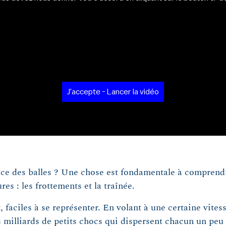
J'accepte - Lancer la vidéo
ace des balles ? Une chose est fondamentale à comprendre
res : les frottements et la traînée.
 faciles à se représenter. En volant à une certaine vites
s milliards de petits chocs qui dispersent chacun un peu d