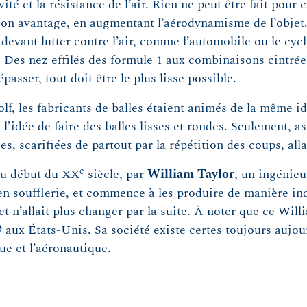
ité et la résistance de l’air. Rien ne peut être fait pour 
son avantage, en augmentant l’aérodynamisme de l’objet
s devant lutter contre l’air, comme l’automobile ou le cy
 Des nez effilés des formule 1 aux combinaisons cintrées
passer, tout doit être le plus lisse possible.
lf, les fabricants de balles étaient animés de la même i
 l’idée de faire des balles lisses et rondes. Seulement, as
ées, scarifiées de partout par la répétition des coups, all
e
au début du XX
siècle, par
William Taylor
, un ingénieu
 en soufflerie, et commence à les produire de manière in
 et n’allait plus changer par la suite. À noter que ce Will
9 aux États-Unis. Sa société existe certes toujours aujo
que et l’aéronautique.