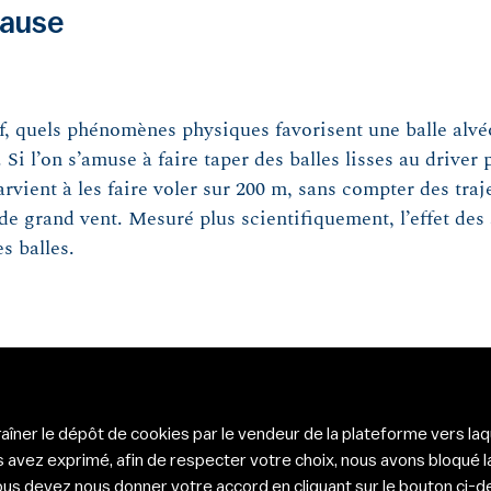
cause
lf, quels phénomènes physiques favorisent une balle alvéo
 Si l’on s’amuse à faire taper des balles lisses au driver
vient à les faire voler sur 200 m, sans compter des traj
de grand vent. Mesuré plus scientifiquement, l’effet de
s balles.
aîner le dépôt de cookies par le vendeur de la plateforme vers la
avez exprimé, afin de respecter votre choix, nous avons bloqué la
 vous devez nous donner votre accord en cliquant sur le bouton ci-