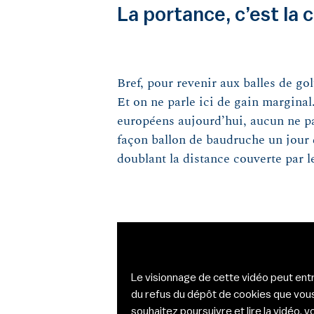
La portance, c’est la 
Bref, pour revenir aux balles de go
Et on ne parle ici de gain marginal.
européens aujourd’hui, aucun ne par
façon ballon de baudruche un jour 
doublant la distance couverte par le
Le visionnage de cette vidéo peut entr
du refus du dépôt de cookies que vous 
souhaitez poursuivre et lire la vidéo,