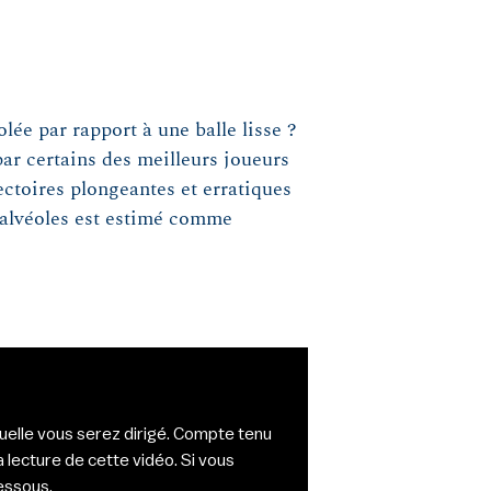
lée par rapport à une balle lisse ?
 par certains des meilleurs joueurs
ectoires plongeantes et erratiques
s alvéoles est estimé comme
quelle vous serez dirigé. Compte tenu
 lecture de cette vidéo. Si vous
dessous.