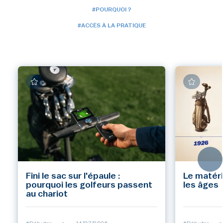
#POURQUOI ?
#ACCÈS À LA PRATIQUE
Fini le sac sur l'épaule :
Le matéri
pourquoi les golfeurs passent
les âges
au chariot