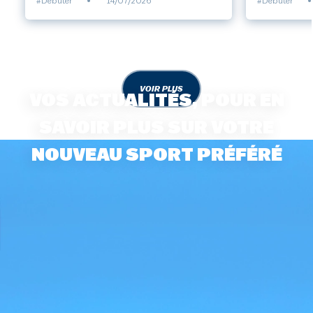
#Débuter
•
14/07/2026
#Débuter
•
VOIR PLUS
VOS ACTUALITÉS, POUR EN
SAVOIR PLUS SUR VOTRE
NOUVEAU SPORT PRÉFÉRÉ