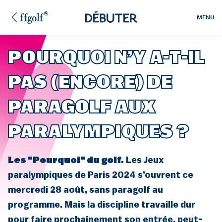
MENU
POURQUOI N’Y A-T-IL
PAS (ENCORE) DE
PARAGOLF AUX
PARALYMPIQUES ?
Les "Pourquoi" du golf.
Les Jeux
paralympiques de Paris 2024 s’ouvrent ce
mercredi 28 août, sans paragolf au
programme. Mais la discipline travaille dur
pour faire prochainement son entrée, peut-