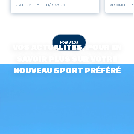
#Débuter
•
14/07/2026
#Débuter
•
VOIR PLUS
VOS ACTUALITÉS, POUR EN
SAVOIR PLUS SUR VOTRE
NOUVEAU SPORT PRÉFÉRÉ