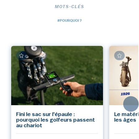
MOTS-CLÉS
#POURQUOI ?
Fini le sac sur l'épaule :
Le matéri
pourquoi les golfeurs passent
les âges
au chariot