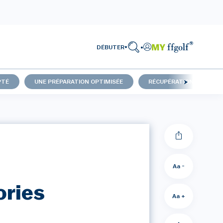
DÉBUTER
PTÉ
UNE PRÉPARATION OPTIMISÉE
RÉCUPÉRATION
Aa -
ories
Aa +