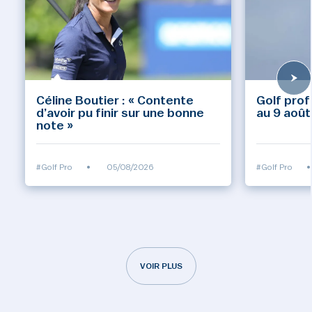
Céline Boutier : « Contente
Golf prof
d’avoir pu finir sur une bonne
au 9 août
note »
#Golf Pro
•
05/08/2026
#Golf Pro
•
VOIR PLUS