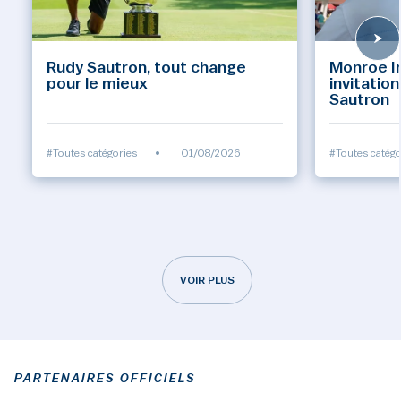
Rudy Sautron, tout change
Monroe Inv
pour le mieux
invitatio
Sautron
#Toutes catégories
•
01/08/2026
#Toutes catégo
VOIR PLUS
PARTENAIRES OFFICIELS