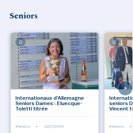
Seniors
Internationaux d'Allemagne
Internati
Seniors Dames : Eluecque-
seniors 
Toletti titrée
Vincent t
#Seniors
•
13/07/2026
#Seniors
•