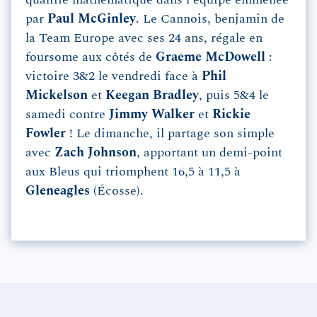
qualifié mathématique dans l'équipe emmenée
par
Paul McGinley
. Le Cannois, benjamin de
la Team Europe avec ses 24 ans, régale en
foursome aux côtés de
Graeme McDowell
:
victoire 3&2 le vendredi face à
Phil
Mickelson
et
Keegan Bradley
, puis 5&4 le
samedi contre
Jimmy Walker
et
Rickie
Fowler
! Le dimanche, il partage son simple
avec
Zach Johnson
, apportant un demi-point
aux Bleus qui triomphent 16,5 à 11,5 à
Gleneagles
(Écosse).