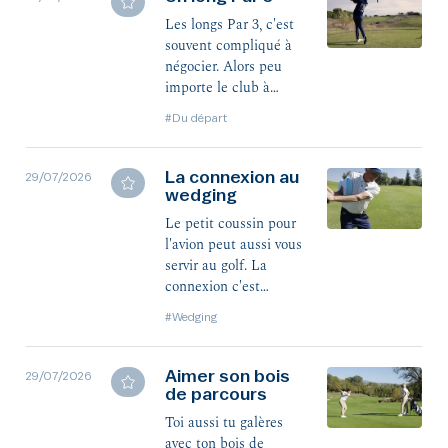
Les longs Par 3, c'est
souvent compliqué à
négocier. Alors peu
importe le club à
jouer, même si c'est le
#Du départ
driver, on s'engage à
fond !
La connexion au
29/07/2026
wedging
Le petit coussin pour
l'avion peut aussi vous
servir au golf. La
connexion c'est
primordial au wedging.
#Wedging
Aimer son bois
29/07/2026
de parcours
Toi aussi tu galères
avec ton bois de