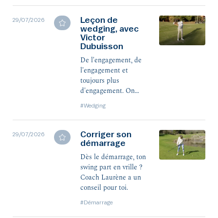
Leçon de
29/07/2026
wedging, avec
Victor
Dubuisson
De l'engagement, de
l'engagement et
toujours plus
d'engagement. On
écoute et on applique
#Wedging
les conseils d'un pro
du wedging, monsieur
Dubuisson.
Corriger son
29/07/2026
démarrage
Dès le démarrage, ton
swing part en vrille ?
Coach Laurène a un
conseil pour toi.
#Démarrage