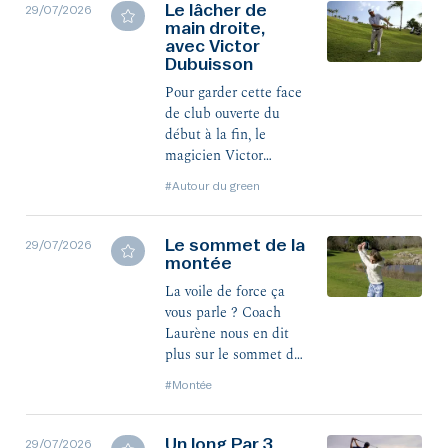
Le lâcher de
29/07/2026
main droite,
avec Victor
Dubuisson
Pour garder cette face
de club ouverte du
début à la fin, le
magicien Victor
Dubuisson lâche la
#Autour du green
main droite. Coup
compliqué à réaliser
mais qui peut faire
Le sommet de la
29/07/2026
des merveilles.
montée
La voile de force ça
vous parle ? Coach
Laurène nous en dit
plus sur le sommet de
la montée, un moment
#Montée
crucial dans votre
swing.
Un long Par 3
29/07/2026