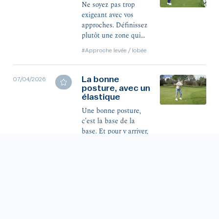
Ne soyez pas trop
exigeant avec vos
approches. Définissez
plutôt une zone qui
colle à votre index. À
#Approche levée / lobée
deux mètres du mat
quand on est 20
d'index, c'est
La bonne
07/04/2026
fantastique.
posture, avec un
élastique
Une bonne posture,
c'est la base de la
base. Et pour y arriver,
le petit élastique bleu
a son rôle à jouer.
#Fondamentaux
L'approche
07/04/2026
roulée, avec
Victor
Dubuisson