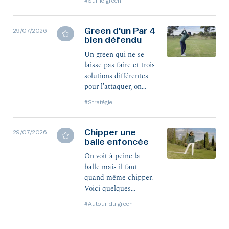
#Sur le green
Green d'un Par 4
29/07/2026
bien défendu
Un green qui ne se
laisse pas faire et trois
solutions différentes
pour l'attaquer, on
écoute notre trio de
#Stratégie
l'Académie.
Chipper une
29/07/2026
balle enfoncée
On voit à peine la
balle mais il faut
quand même chipper.
Voici quelques
conseils de coach
#Autour du green
Laurène pour la sortir.