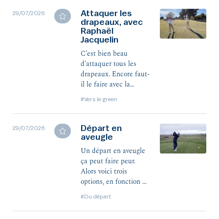
Attaquer les
29/07/2026
drapeaux, avec
Raphaël
Jacquelin
C'est bien beau
d'attaquer tous les
drapeaux. Encore faut-
il le faire avec la
bonne trajectoire et la
#Vers le green
bonne hauteur de
balle !
Départ en
29/07/2026
aveugle
Un départ en aveugle
ça peut faire peur.
Alors voici trois
options, en fonction de
votre niveau, pour bien
#Du départ
le négocier.