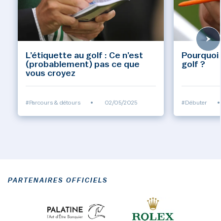
L’étiquette au golf : Ce n’est
Pourquoi 
(probablement) pas ce que
golf ?
vous croyez
#Parcours & détours
•
02/05/2025
#Débuter
•
PARTENAIRES OFFICIELS