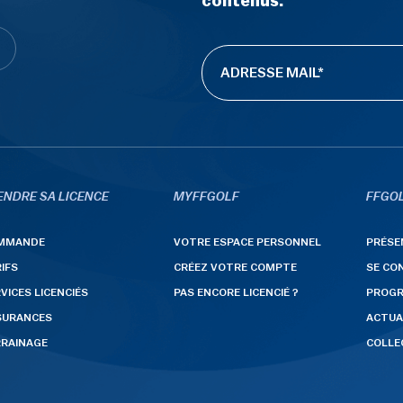
contenus.
ENDRE SA LICENCE
MYFFGOLF
FFGOL
MMANDE
VOTRE ESPACE PERSONNEL
PRÉSE
IFS
CRÉEZ VOTRE COMPTE
SE CO
VICES LICENCIÉS
PAS ENCORE LICENCIÉ ?
PROG
SURANCES
ACTUA
RRAINAGE
COLLE