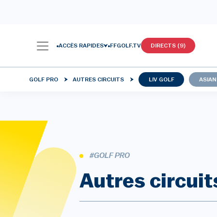
ACCÈS RAPIDES
FFGOLF.TV
DIRECTS (9)
GOLF PRO
AUTRES CIRCUITS
LIV GOLF
ASIAN
#GOLF PRO
Autres circuit