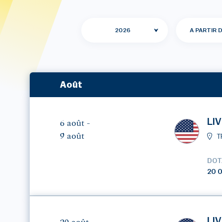
2026
A PARTIR 
Août
LIV
6 août -
9 août
T
DOT
20 
LIV