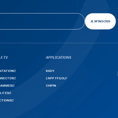
JE M'INSCRIS
F.TV
APPLICATIONS
NTATION
KADY
NNECTER
L'APP FFGOLF
RAMMES
CHIPIN
LITÉS
CTIONS