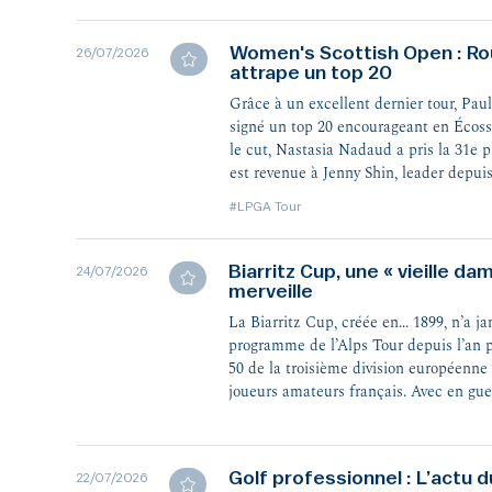
Women's Scottish Open : R
26/07/2026
attrape un top 20
Grâce à un excellent dernier tour, Pa
signé un top 20 encourageant en Écoss
le cut, Nastasia Nadaud a pris la 31e p
est revenue à Jenny Shin, leader depuis
#LPGA Tour
Biarritz Cup, une « vieille da
24/07/2026
merveille
La Biarritz Cup, créée en... 1899, n’a j
programme de l’Alps Tour depuis l’an p
50 de la troisième division européenne
joueurs amateurs français. Avec en gue
le tenant du titre !
Golf professionnel : L’actu du
22/07/2026