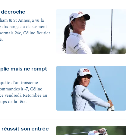
r décroche
ham & St Annes, a vu la
e dix rangs au classement
ésormais 24e, Céline Boutier
e.
plie mais ne rompt
quête d'un troisième
commandes à -7, Céline
 ce vendredi. Retombée au
oups de la tête.
 réussit son entrée