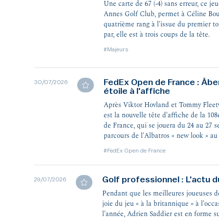
Une carte de 67 (-4) sans erreur, ce j
Annes Golf Club, permet à Céline Bou
quatrième rang à l'issue du premier to
par, elle est à trois coups de la tête.
#Majeurs
FedEx Open de France : Åber
30/07/2026
étoile à l'affiche
Après Viktor Hovland et Tommy Fleet
est la nouvelle tête d'affiche de la 1
de France, qui se jouera du 24 au 27 
parcours de l'Albatros « new look » au
#FedEx Open de France
Golf professionnel : L'actu du
29/07/2026
Pendant que les meilleures joueuses d
joie du jeu « à la britannique » à l'oc
l'année, Adrien Saddier est en forme su