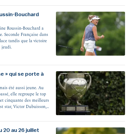
oussin-Bouchard
uline Roussin-Bouchard a
e. Seconde Française dans
lace tandis que la victoire
 jeudi.
me » qui se porte à
amais été aussi jeune. Au
assé, elle regroupe le top
 et cinquante des meilleurs
st star, Victor Dubuisson,
 20 au 26 juillet