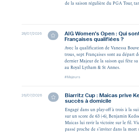
de la saison régulière du PGA Tour, ta
Siegrist mène le clan français en Eston
AIG Women's Open : Qui sont
28/07/2026
Françaises qualifiées ?
Avec la qualification de Vanessa Bouvet
trous, sept Françaises sont au départ
dernier Majeur de la saison qui fête sa
au Royal Lytham & St Annes.
#Majeurs
Biarritz Cup : Maicas prive 
26/07/2026
succès à domicile
Engagé dans un play-off à trois à la s
sur un score de 63 (-6), Benjamin Kedo
Maicas lui ravir la victoire sur le fil. V
passé proche de s'inviter dans la mort 