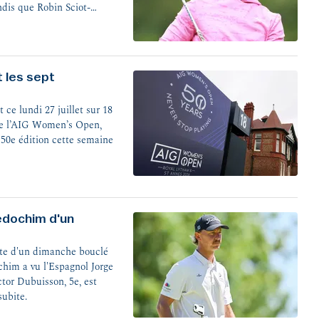
ndis que Robin Sciot-
ie sur l'HotelPlanner Tour.
 les sept
 ce lundi 27 juillet sur 18
 de l’AIG Women’s Open,
 50e édition cette semaine
Kedochim d'un
uite d'un dimanche bouclé
chim a vu l'Espagnol Jorge
ictor Dubuisson, 5e, est
subite.