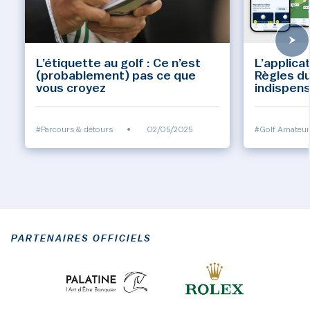
L’étiquette au golf : Ce n’est
L’applicat
(probablement) pas ce que
Règles du
vous croyez
indispens
golfeurs
#Parcours & détours
•
02/05/2025
#Golf Amateur
PARTENAIRES OFFICIELS