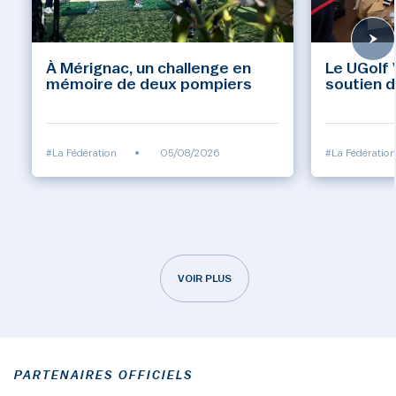
À Mérignac, un challenge en
Le UGolf 
mémoire de deux pompiers
soutien d
#La Fédération
•
05/08/2026
#La Fédération
VOIR PLUS
PARTENAIRES OFFICIELS