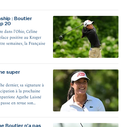
hip : Boutier
op 20
re dans l'Ohio, Céline
lace positive au Kroger
re semaines, la Française
une super
he dernier, sa signature à
icipation à la prochaine
mpatriote Agathe Laisné
r passe en revue son
en exclusivité à la ffgolf.
e Boutier n'a pas