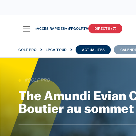
ACCÈS RAPIDES
FFGOLF.TV
DIRECTS (7)
GOLF PRO
LPGA TOUR
ACTUALITÉS
CALENDR
#GOLF PRO
The Amundi Evian C
Boutier au sommet 