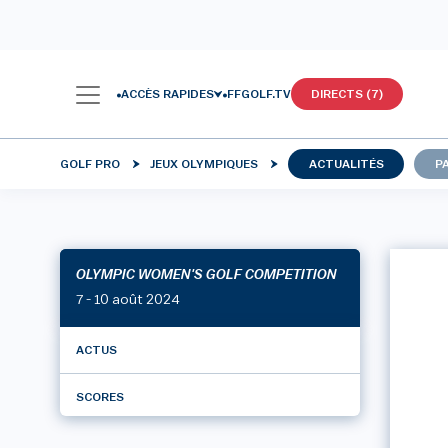
ACCÈS RAPIDES
FFGOLF.TV
DIRECTS (7)
GOLF PRO
JEUX OLYMPIQUES
ACTUALITÉS
P
OLYMPIC WOMEN'S GOLF COMPETITION
7 - 10 août 2024
ACTUS
SCORES