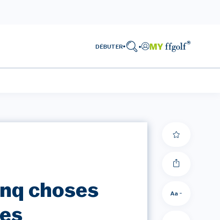
DÉBUTER
inq choses
Aa -
les