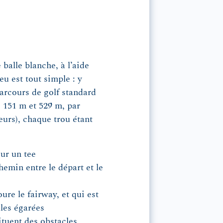
 balle blanche, à l’aide
eu est tout simple : y
arcours de golf standard
e 151 m et 529 m, par
urs), chaque trou étant
sur un tee
emin entre le départ et le
ure le fairway, et qui est
lles égarées
ituent des obstacles