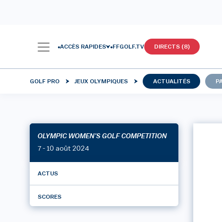
ACCÈS RAPIDES
FFGOLF.TV
DIRECTS (8)
GOLF PRO
JEUX OLYMPIQUES
ACTUALITÉS
P
OLYMPIC WOMEN'S GOLF COMPETITION
7 - 10 août 2024
ACTUS
SCORES