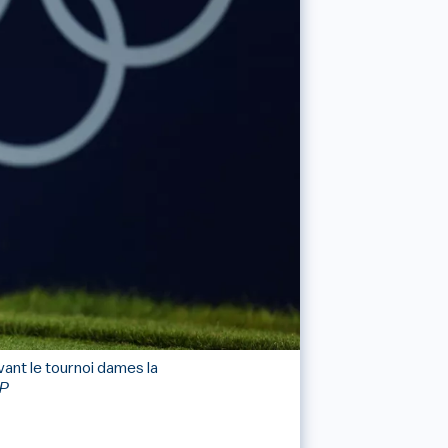
vant le tournoi dames la
FP