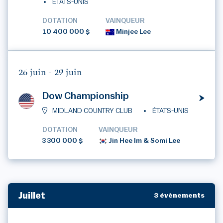
ÉTATS-UNIS
DOTATION
VAINQUEUR
10 400 000 $
Minjee Lee
26 juin -
29 juin
Dow Championship
MIDLAND COUNTRY CLUB
ÉTATS-UNIS
DOTATION
VAINQUEUR
3 300 000 $
Jin Hee Im & Somi Lee
Juillet
3 évènements