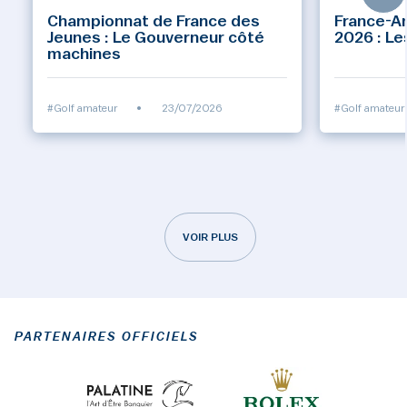
Championnat de France des
France-A
Jeunes : Le Gouverneur côté
2026 : Le
machines
#Golf amateur
•
23/07/2026
#Golf amateur
VOIR PLUS
PARTENAIRES OFFICIELS