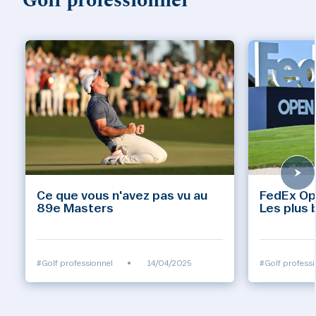
Golf professionnel
Ce que vous n'avez pas vu au
FedEx Op
89e Masters
Les plus 
/16
#Golf professionnel
•
14/04/2025
#Golf professi