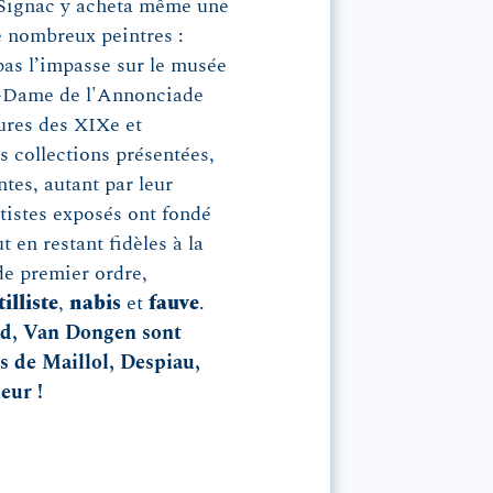
, Signac y acheta même une
de nombreux peintres :
pas l’impasse sur le musée
re-Dame de l'Annonciade
tures des XIXe et
s collections présentées,
tes, autant par leur
tistes exposés ont fondé
t en restant fidèles à la
de premier ordre,
lliste
,
nabis
et
fauve
.
rd, Van Dongen sont
es
de Maillol, Despiau,
eur !