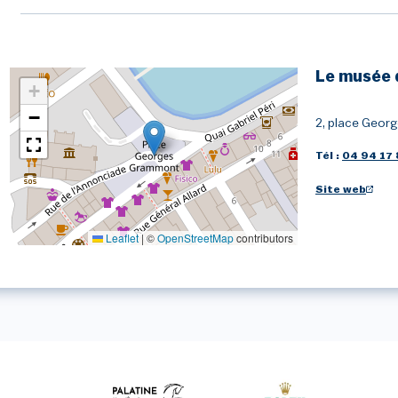
Le musée 
+
−
2, place Geor
Tél :
04 94 17 
Site web
Leaflet
|
©
OpenStreetMap
contributors