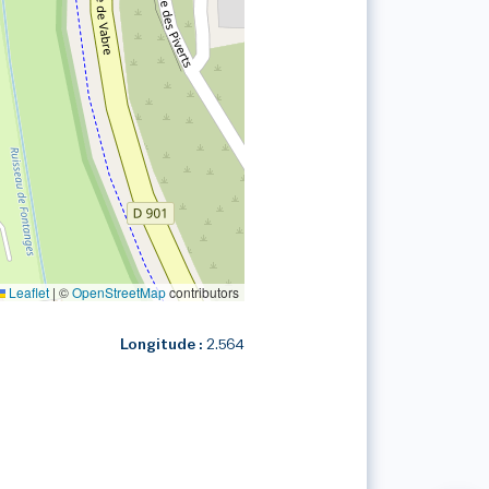
Leaflet
|
©
OpenStreetMap
contributors
Longitude :
2.564