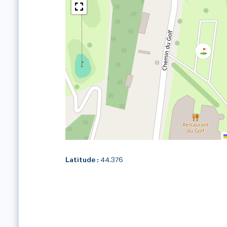
Latitude :
44.376