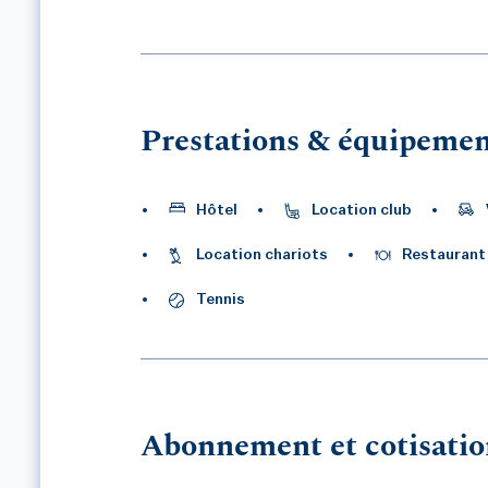
Prestations & équipemen
Hôtel
Location club
Location chariots
Restaurant
Tennis
Abonnement et cotisatio