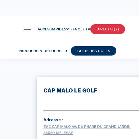
ACCÈS RAPIDES
FFGOLF.TV
DIRECTS (7)
PARCOURS & DÉTOURS
GUIDE DES GOLFS
CAP MALO LE GOLF
Adresse :
ZAC CAP MALO AV. DU PHARE DU GRAND JARDIN
35520 MELESSE