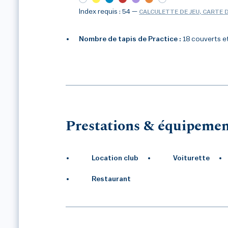
Index requis : 54
—
CALCULETTE DE JEU, CARTE 
Nombre de tapis de Practice :
18 couverts e
1
/3
Prestations & équipemen
Location club
Voiturette
Restaurant