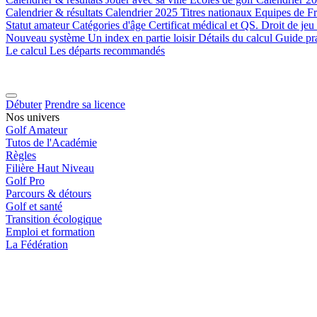
Calendrier & résultats
Calendrier 2025
Titres nationaux
Equipes de F
Statut amateur
Catégories d'âge
Certificat médical et QS.
Droit de jeu
Nouveau système
Un index en partie loisir
Détails du calcul
Guide pr
Le calcul
Les départs recommandés
Débuter
Prendre sa licence
Nos univers
Golf Amateur
Tutos de l'Académie
Règles
Filière Haut Niveau
Golf Pro
Parcours & détours
Golf et santé
Transition écologique
Emploi et formation
La Fédération