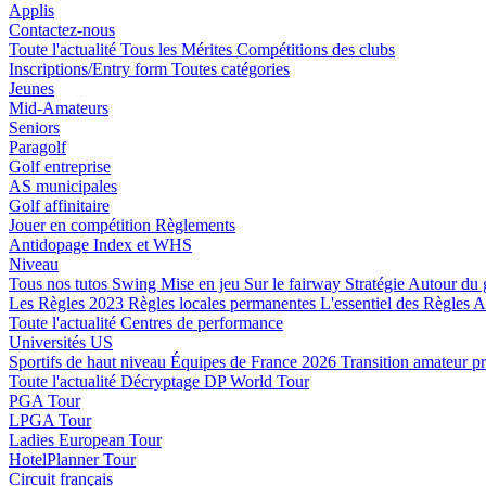
Applis
Contactez-nous
Toute l'actualité
Tous les Mérites
Compétitions des clubs
Inscriptions/Entry form
Toutes catégories
Jeunes
Mid-Amateurs
Seniors
Paragolf
Golf entreprise
AS municipales
Golf affinitaire
Jouer en compétition
Règlements
Antidopage
Index et WHS
Niveau
Tous nos tutos
Swing
Mise en jeu
Sur le fairway
Stratégie
Autour du 
Les Règles 2023
Règles locales permanentes
L'essentiel des Règles
A
Toute l'actualité
Centres de performance
Universités US
Sportifs de haut niveau
Équipes de France 2026
Transition amateur p
Toute l'actualité
Décryptage
DP World Tour
PGA Tour
LPGA Tour
Ladies European Tour
HotelPlanner Tour
Circuit français