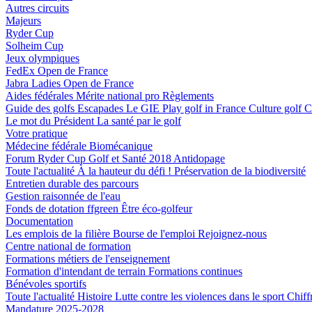
Autres circuits
Majeurs
Ryder Cup
Solheim Cup
Jeux olympiques
FedEx Open de France
Jabra Ladies Open de France
Aides fédérales
Mérite national pro
Règlements
Guide des golfs
Escapades
Le GIE Play golf in France
Culture golf
C
Le mot du Président
La santé par le golf
Votre pratique
Médecine fédérale
Biomécanique
Forum Ryder Cup Golf et Santé 2018
Antidopage
Toute l'actualité
À la hauteur du défi !
Préservation de la biodiversité
Entretien durable des parcours
Gestion raisonnée de l'eau
Fonds de dotation ffgreen
Être éco-golfeur
Documentation
Les emplois de la filière
Bourse de l'emploi
Rejoignez-nous
Centre national de formation
Formations métiers de l'enseignement
Formation d'intendant de terrain
Formations continues
Bénévoles sportifs
Toute l'actualité
Histoire
Lutte contre les violences dans le sport
Chiff
Mandature 2025-2028