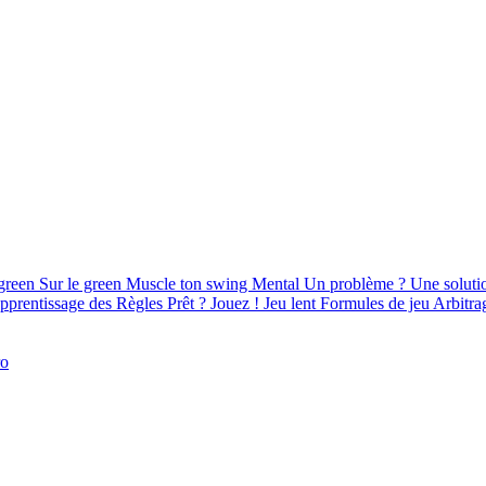
green
Sur le green
Muscle ton swing
Mental
Un problème ? Une soluti
pprentissage des Règles
Prêt ? Jouez !
Jeu lent
Formules de jeu
Arbitra
ro