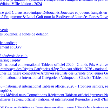
 édition
VIIIe édition - 2024
me golf
Cursus académique
Débouchés
Joueuses et joueurs français en
ité
Programme & Label Golf pour la Biodiversité
Journées Portes Ouve
avenir
tes
Soutenez le fonds de dotation
 de handicap
cement et CGV
f bénévole de club
aring Trophy
6 - national et international
Tableau officiel 2026 - Grands Prix
Archive
rentissage des Règles
Catégories d'âge
Tableau officiel 2026 - national
eunes
La filière compétitive
Archives résultats des Grands prix jeunes
Go
6 - national et international
Catégories / Vainqueurs Classics
Tableau of
6 - national et international
Tableau officiel 2026 - Trophées seniors, se
trophées
gles
Médical pass
Compétitions
Règlement
Tableau officiel épreuves Na
almarès
Tableau officiel - national et international
Rejoindre le golf d'E
025
Dossier d'affiliation
Rattachement d'un licencié
Trophée développe