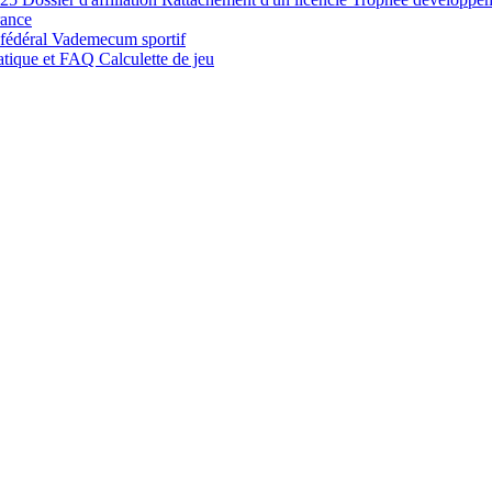
rance
 fédéral
Vademecum sportif
atique et FAQ
Calculette de jeu