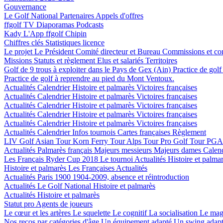
Gouvernance
Le Golf National
Partenaires
Appels d'offres
ffgolf TV
Diaporamas
Podcasts
Kady
L'App ffgolf
Chipin
Chiffres clés
Statistiques licence
Le projet
Le Président
Comité directeur et Bureau
Commissions et co
Missions
Statuts et règlement
Elus et salariés
Territoires
Golf de 9 trous à exploiter dans le Pays de Gex (Ain)
Practice de gol
Practice de golf à reprendre au pied du Mont Ventoux.
Actualités
Calendrier
Histoire et palmarès
Victoires françaises
Actualités
Calendrier
Histoire et palmarès
Victoires françaises
Actualités
Calendrier
Histoire et palmarès
Victoires françaises
Actualités
Calendrier
Histoire et palmarès
Victoires françaises
Actualités
Calendrier
Histoire et palmarès
Victoires françaises
Actualités
Calendrier
Infos tournois
Cartes françaises
Règlement
LIV Golf
Asian Tour
Korn Ferry Tour
Alps Tour
Pro Golf Tour
PGA 
Actualités
Palmarès français
Majeurs messieurs
Majeurs dames
Calen
Les Français
Ryder Cup 2018
Le tournoi
Actualités
Histoire et palma
Histoire et palmarès
Les Françaises
Actualités
Actualités
Paris 1900
1904-2009, absence et réintroduction
Actualités
Le Golf National
Histoire et palmarès
Actualités
Histoire et palmarès
Statut pro
Agents de joueurs
Le cœur et les artères
Le squelette
Le cognitif
La socialisation
Le mag
Nos recos par catégories d'âge
Un équipement adapté
Un swing adap