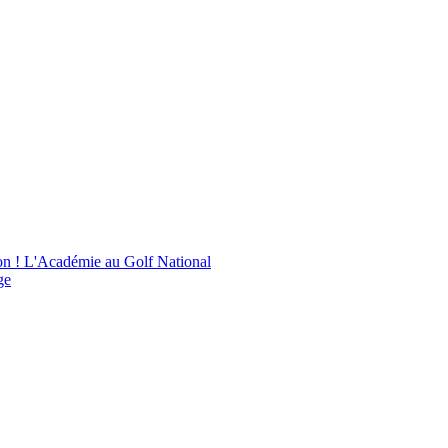
on !
L'Académie au Golf National
ge