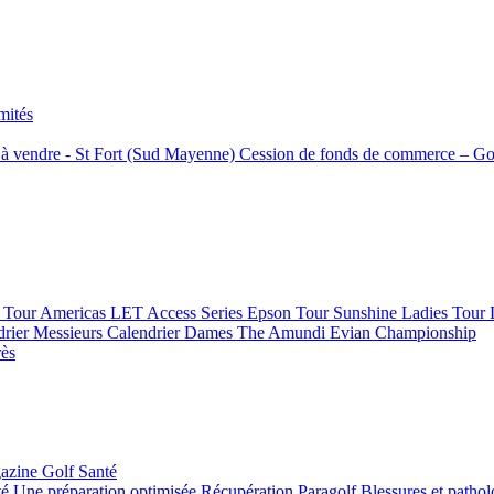
mités
f à vendre - St Fort (Sud Mayenne)
Cession de fonds de commerce – Go
Tour Americas
LET Access Series
Epson Tour
Sunshine Ladies Tour
drier Messieurs
Calendrier Dames
The Amundi Evian Championship
rès
azine Golf Santé
té
Une préparation optimisée
Récupération
Paragolf
Blessures et patho