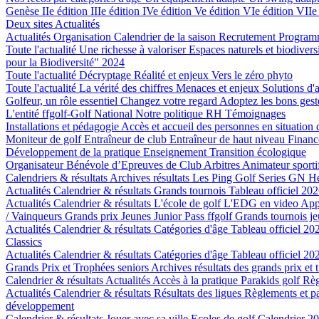
Genèse
IIe édition
IIIe édition
IVe édition
Ve édition
VIe édition
VIIe
Deux sites
Actualités
Actualités
Organisation
Calendrier de la saison
Recrutement
Program
Toute l'actualité
Une richesse à valoriser
Espaces naturels et biodivers
pour la Biodiversité" 2024
Toute l'actualité
Décryptage
Réalité et enjeux
Vers le zéro phyto
Toute l'actualité
La vérité des chiffres
Menaces et enjeux
Solutions d'
Golfeur, un rôle essentiel
Changez votre regard
Adoptez les bons ges
L'entité ffgolf-Golf National
Notre politique RH
Témoignages
Installations et pédagogie
Accès et accueil des personnes en situation
Moniteur de golf
Entraîneur de club
Entraîneur de haut niveau
Finan
Développement de la pratique
Enseignement
Transition écologique
Organisateur Bénévole d’Epreuves de Club
Arbitres
Animateur sporti
Calendriers & résultats
Archives résultats
Les Ping Golf Series
GN He
Actualités
Calendrier & résultats
Grands tournois
Tableau officiel 202
Actualités
Calendrier & résultats
L'école de golf
L'EDG en video
App
/ Vainqueurs Grands prix Jeunes
Junior Pass ffgolf
Grands tournois j
Actualités
Calendrier & résultats
Catégories d'âge
Tableau officiel 202
Classics
Actualités
Calendrier & résultats
Catégories d'âge
Tableau officiel 202
Grands Prix et Trophées seniors
Archives résultats des grands prix et 
Calendrier & résultats
Actualités
Accès à la pratique
Parakids golf
Rè
Actualités
Calendrier & résultats
Résultats des ligues
Règlements et p
développement
Calendrier & résultats
Jouer avec sa ville
Ecoles de golf
Calendrier 2