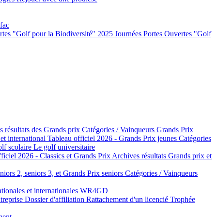
 fac
rtes "Golf pour la Biodiversité" 2025
Journées Portes Ouvertes "Golf
s résultats des Grands prix
Catégories / Vainqueurs Grands Prix
 et international
Tableau officiel 2026 - Grands Prix jeunes
Catégories
lf scolaire
Le golf universitaire
ficiel 2026 - Classics et Grands Prix
Archives résultats Grands prix et
niors 2, seniors 3, et Grands Prix seniors
Catégories / Vainqueurs
tionales et internationales
WR4GD
ntreprise
Dossier d'affiliation
Rattachement d'un licencié
Trophée
ment