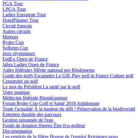
PGA Tour
LPGA Tour
Ladies European Tour
HotelPlanner Tour
Circuit français
Autres circuits
Majeurs
Ryder Cup
Solheim Cup
Jeux olympiques
FedEx Open de France
Jabra Ladies Open de France
Aides fédérales
Mérite national pro
Règlements
Guide des golfs
Escapades
Le GIE Play golf in France
Culture golf
Construire un golf
Le mot du Président
La santé par le golf
Votre pratique
Médecine fédérale
Biomécanique
Forum Ryder Cup Golf et Santé 2018
Antidopage
Toute l'actualité
À la hauteur du défi !
Préservation de la biodiversité
Entretien durable des parcours
Gestion raisonnée de l'eau
Fonds de dotation ffgreen
Être éco-golfeur
Documentation
Les emplois de la filière
Bourse de l'emploi
Rejoignez-nous