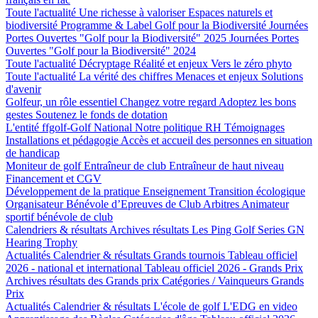
Toute l'actualité
Une richesse à valoriser
Espaces naturels et
biodiversité
Programme & Label Golf pour la Biodiversité
Journées
Portes Ouvertes "Golf pour la Biodiversité" 2025
Journées Portes
Ouvertes "Golf pour la Biodiversité" 2024
Toute l'actualité
Décryptage
Réalité et enjeux
Vers le zéro phyto
Toute l'actualité
La vérité des chiffres
Menaces et enjeux
Solutions
d'avenir
Golfeur, un rôle essentiel
Changez votre regard
Adoptez les bons
gestes
Soutenez le fonds de dotation
L'entité ffgolf-Golf National
Notre politique RH
Témoignages
Installations et pédagogie
Accès et accueil des personnes en situation
de handicap
Moniteur de golf
Entraîneur de club
Entraîneur de haut niveau
Financement et CGV
Développement de la pratique
Enseignement
Transition écologique
Organisateur Bénévole d’Epreuves de Club
Arbitres
Animateur
sportif bénévole de club
Calendriers & résultats
Archives résultats
Les Ping Golf Series
GN
Hearing Trophy
Actualités
Calendrier & résultats
Grands tournois
Tableau officiel
2026 - national et international
Tableau officiel 2026 - Grands Prix
Archives résultats des Grands prix
Catégories / Vainqueurs Grands
Prix
Actualités
Calendrier & résultats
L'école de golf
L'EDG en video