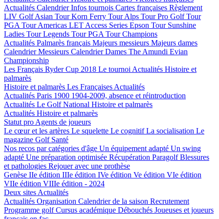
Actualités
Calendrier
Infos tournois
Cartes françaises
Règlement
LIV Golf
Asian Tour
Korn Ferry Tour
Alps Tour
Pro Golf Tour
PGA Tour Americas
LET Access Series
Epson Tour
Sunshine
Ladies Tour
Legends Tour
PGA Tour Champions
Actualités
Palmarès français
Majeurs messieurs
Majeurs dames
Calendrier Messieurs
Calendrier Dames
The Amundi Evian
Championship
Les Français
Ryder Cup 2018
Le tournoi
Actualités
Histoire et
palmarès
Histoire et palmarès
Les Françaises
Actualités
Actualités
Paris 1900
1904-2009, absence et réintroduction
Actualités
Le Golf National
Histoire et palmarès
Actualités
Histoire et palmarès
Statut pro
Agents de joueurs
Le cœur et les artères
Le squelette
Le cognitif
La socialisation
Le
magazine Golf Santé
Nos recos par catégories d'âge
Un équipement adapté
Un swing
adapté
Une préparation optimisée
Récupération
Paragolf
Blessures
et pathologies
Rejouer avec une prothèse
Genèse
IIe édition
IIIe édition
IVe édition
Ve édition
VIe édition
VIIe édition
VIIIe édition - 2024
Deux sites
Actualités
Actualités
Organisation
Calendrier de la saison
Recrutement
Programme golf
Cursus académique
Débouchés
Joueuses et joueurs
français en fac