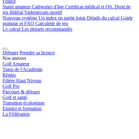
France
Statut amateur
Catégories d'âge
Certificat médical et QS.
Droit de
jeu fédéral
Vademecum sportif
Nouveau système
Un index en partie loisir
Détails du calcul
Guide
pratique et FAQ
Calculette de jeu
Le calcul
Les départs recommandés
Débuter
Prendre sa licence
Nos univers
Golf Amateur
Tutos de l'Académie
Règles
Filière Haut Niveau
Golf Pro
Parcours & détours
Golf et santé
Transition écologique
Emploi et formation
La Fédération