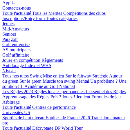
Applis
Contactez-nous
Toute l'actualité
Tous les Mérites
Compétitions des clubs
Inscriptions/Entry form
Toutes catégories
Jeunes
Mid-Amateurs
Seniors
Paragolf
Golf entreprise
AS municipales
Golf affinitaire
Jouer en compétition
Règlements
Antidopage
Index et WHS
Niveau
Tous nos tutos
Swing
Mise en jeu
Sur le fairway
Stratégie
Autour
du green
Sur le green
Muscle ton swing
Mental
Un problème ? Une
solution !
L'Académie au Golf National
Les Règles 2023
Règles locales permanentes
L'essentiel des Règles
Apprentissage des Règles
Prêt ? Jouez !
Jeu lent
Formules de jeu
Arbitrage
Toute l'actualité
Centres de performance
Universités US
Sportifs de haut niveau
Équipes de France 2026
Transition amateur
pro
Toute l'actualité
Décryptage
DP World Tour