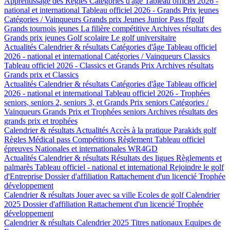
Apprentissage des Règles
Catégories d'âge
Tableau officiel 2026 -
national et international
Tableau officiel 2026 - Grands Prix jeunes
Catégories / Vainqueurs Grands prix Jeunes
Junior Pass ffgolf
Grands tournois jeunes
La filière compétitive
Archives résultats des
Grands prix jeunes
Golf scolaire
Le golf universitaire
Actualités
Calendrier & résultats
Catégories d'âge
Tableau officiel
2026 - national et international
Catégories / Vainqueurs Classics
Tableau officiel 2026 - Classics et Grands Prix
Archives résultats
Grands prix et Classics
Actualités
Calendrier & résultats
Catégories d'âge
Tableau officiel
2026 - national et international
Tableau officiel 2026 - Trophées
seniors, seniors 2, seniors 3, et Grands Prix seniors
Catégories /
Vainqueurs Grands Prix et Trophées seniors
Archives résultats des
grands prix et trophées
Calendrier & résultats
Actualités
Accès à la pratique
Parakids golf
Règles
Médical pass
Compétitions
Règlement
Tableau officiel
épreuves Nationales et internationales
WR4GD
Actualités
Calendrier & résultats
Résultats des ligues
Règlements et
palmarès
Tableau officiel - national et international
Rejoindre le golf
d'Entreprise
Dossier d'affiliation
Rattachement d'un licencié
Trophée
développement
Calendrier & résultats
Jouer avec sa ville
Ecoles de golf
Calendrier
2025
Dossier d'affiliation
Rattachement d'un licencié
Trophée
développement
Calendrier & résultats
Calendrier 2025
Titres nationaux
Equipes de