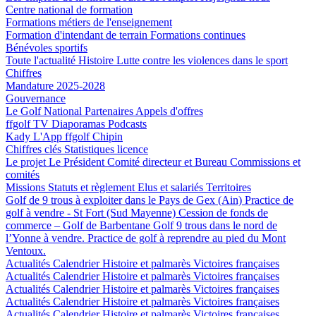
Centre national de formation
Formations métiers de l'enseignement
Formation d'intendant de terrain
Formations continues
Bénévoles sportifs
Toute l'actualité
Histoire
Lutte contre les violences dans le sport
Chiffres
Mandature 2025-2028
Gouvernance
Le Golf National
Partenaires
Appels d'offres
ffgolf TV
Diaporamas
Podcasts
Kady
L'App ffgolf
Chipin
Chiffres clés
Statistiques licence
Le projet
Le Président
Comité directeur et Bureau
Commissions et
comités
Missions
Statuts et règlement
Elus et salariés
Territoires
Golf de 9 trous à exploiter dans le Pays de Gex (Ain)
Practice de
golf à vendre - St Fort (Sud Mayenne)
Cession de fonds de
commerce – Golf de Barbentane
Golf 9 trous dans le nord de
l’Yonne à vendre.
Practice de golf à reprendre au pied du Mont
Ventoux.
Actualités
Calendrier
Histoire et palmarès
Victoires françaises
Actualités
Calendrier
Histoire et palmarès
Victoires françaises
Actualités
Calendrier
Histoire et palmarès
Victoires françaises
Actualités
Calendrier
Histoire et palmarès
Victoires françaises
Actualités
Calendrier
Histoire et palmarès
Victoires françaises