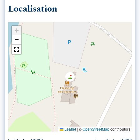
Localisation
+
−
Leaflet
|
©
OpenStreetMap
contributors