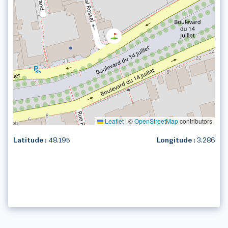
Leaflet
|
©
OpenStreetMap
contributors
Latitude :
48.195
Longitude :
3.286