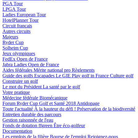
PGA Tour
LPGA Tour
Ladies European Tour
HotelPlanner Tour
Circuit français
Autres circuits
Majeurs
Ryder Cup
Solheim Cup
Jeux olympiques
FedEx Open de France
Jabra Ladies Open de France
Aides fédérales
Mérite national pro
Règlements
Guide des golfs
Escapades
Le GIE Play golf in France
Culture golf
Construire un golf
Le mot du Président
La santé par le golf
Votre pratique
Médecine fédérale
Biomécanique
Forum Ryder Cup Golf et Santé 2018
Antidopage
Toute l'actualité
À la hauteur du défi !
Préservation de la biodiversité
Entretien durable des parcours
Gestion raisonnée de l'eau
Fonds de dotation ffgreen
Être éco-golfeur
Documentation
Les emplois de la filière
Bourse de l'emploi
Rejoignez-nous