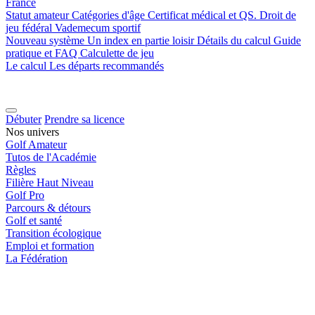
France
Statut amateur
Catégories d'âge
Certificat médical et QS.
Droit de
jeu fédéral
Vademecum sportif
Nouveau système
Un index en partie loisir
Détails du calcul
Guide
pratique et FAQ
Calculette de jeu
Le calcul
Les départs recommandés
Débuter
Prendre sa licence
Nos univers
Golf Amateur
Tutos de l'Académie
Règles
Filière Haut Niveau
Golf Pro
Parcours & détours
Golf et santé
Transition écologique
Emploi et formation
La Fédération