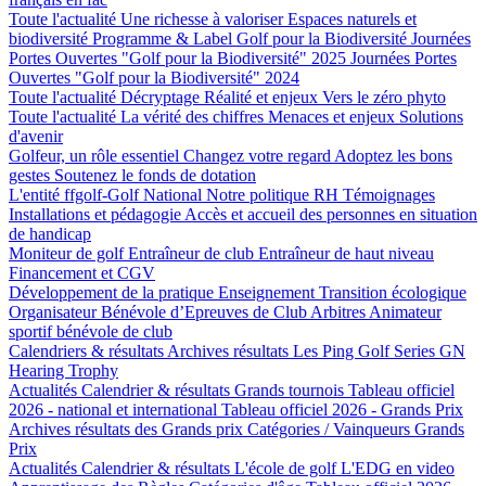
Toute l'actualité
Une richesse à valoriser
Espaces naturels et
biodiversité
Programme & Label Golf pour la Biodiversité
Journées
Portes Ouvertes "Golf pour la Biodiversité" 2025
Journées Portes
Ouvertes "Golf pour la Biodiversité" 2024
Toute l'actualité
Décryptage
Réalité et enjeux
Vers le zéro phyto
Toute l'actualité
La vérité des chiffres
Menaces et enjeux
Solutions
d'avenir
Golfeur, un rôle essentiel
Changez votre regard
Adoptez les bons
gestes
Soutenez le fonds de dotation
L'entité ffgolf-Golf National
Notre politique RH
Témoignages
Installations et pédagogie
Accès et accueil des personnes en situation
de handicap
Moniteur de golf
Entraîneur de club
Entraîneur de haut niveau
Financement et CGV
Développement de la pratique
Enseignement
Transition écologique
Organisateur Bénévole d’Epreuves de Club
Arbitres
Animateur
sportif bénévole de club
Calendriers & résultats
Archives résultats
Les Ping Golf Series
GN
Hearing Trophy
Actualités
Calendrier & résultats
Grands tournois
Tableau officiel
2026 - national et international
Tableau officiel 2026 - Grands Prix
Archives résultats des Grands prix
Catégories / Vainqueurs Grands
Prix
Actualités
Calendrier & résultats
L'école de golf
L'EDG en video