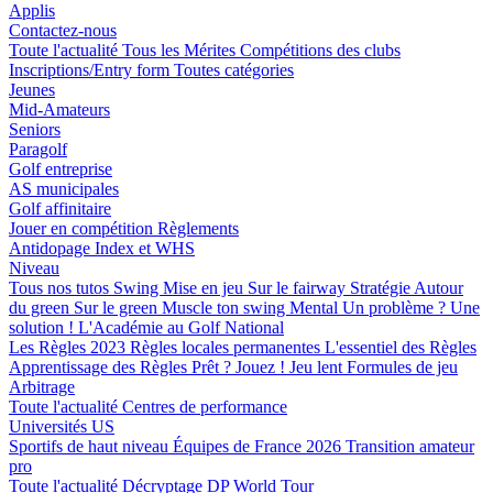
Applis
Contactez-nous
Toute l'actualité
Tous les Mérites
Compétitions des clubs
Inscriptions/Entry form
Toutes catégories
Jeunes
Mid-Amateurs
Seniors
Paragolf
Golf entreprise
AS municipales
Golf affinitaire
Jouer en compétition
Règlements
Antidopage
Index et WHS
Niveau
Tous nos tutos
Swing
Mise en jeu
Sur le fairway
Stratégie
Autour
du green
Sur le green
Muscle ton swing
Mental
Un problème ? Une
solution !
L'Académie au Golf National
Les Règles 2023
Règles locales permanentes
L'essentiel des Règles
Apprentissage des Règles
Prêt ? Jouez !
Jeu lent
Formules de jeu
Arbitrage
Toute l'actualité
Centres de performance
Universités US
Sportifs de haut niveau
Équipes de France 2026
Transition amateur
pro
Toute l'actualité
Décryptage
DP World Tour