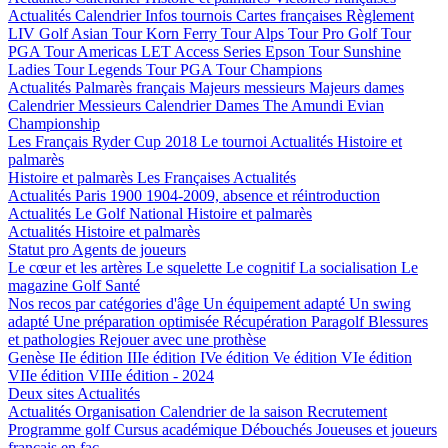
Actualités
Calendrier
Infos tournois
Cartes françaises
Règlement
LIV Golf
Asian Tour
Korn Ferry Tour
Alps Tour
Pro Golf Tour
PGA Tour Americas
LET Access Series
Epson Tour
Sunshine
Ladies Tour
Legends Tour
PGA Tour Champions
Actualités
Palmarès français
Majeurs messieurs
Majeurs dames
Calendrier Messieurs
Calendrier Dames
The Amundi Evian
Championship
Les Français
Ryder Cup 2018
Le tournoi
Actualités
Histoire et
palmarès
Histoire et palmarès
Les Françaises
Actualités
Actualités
Paris 1900
1904-2009, absence et réintroduction
Actualités
Le Golf National
Histoire et palmarès
Actualités
Histoire et palmarès
Statut pro
Agents de joueurs
Le cœur et les artères
Le squelette
Le cognitif
La socialisation
Le
magazine Golf Santé
Nos recos par catégories d'âge
Un équipement adapté
Un swing
adapté
Une préparation optimisée
Récupération
Paragolf
Blessures
et pathologies
Rejouer avec une prothèse
Genèse
IIe édition
IIIe édition
IVe édition
Ve édition
VIe édition
VIIe édition
VIIIe édition - 2024
Deux sites
Actualités
Actualités
Organisation
Calendrier de la saison
Recrutement
Programme golf
Cursus académique
Débouchés
Joueuses et joueurs
français en fac