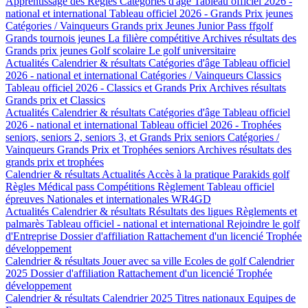
Apprentissage des Règles
Catégories d'âge
Tableau officiel 2026 -
national et international
Tableau officiel 2026 - Grands Prix jeunes
Catégories / Vainqueurs Grands prix Jeunes
Junior Pass ffgolf
Grands tournois jeunes
La filière compétitive
Archives résultats des
Grands prix jeunes
Golf scolaire
Le golf universitaire
Actualités
Calendrier & résultats
Catégories d'âge
Tableau officiel
2026 - national et international
Catégories / Vainqueurs Classics
Tableau officiel 2026 - Classics et Grands Prix
Archives résultats
Grands prix et Classics
Actualités
Calendrier & résultats
Catégories d'âge
Tableau officiel
2026 - national et international
Tableau officiel 2026 - Trophées
seniors, seniors 2, seniors 3, et Grands Prix seniors
Catégories /
Vainqueurs Grands Prix et Trophées seniors
Archives résultats des
grands prix et trophées
Calendrier & résultats
Actualités
Accès à la pratique
Parakids golf
Règles
Médical pass
Compétitions
Règlement
Tableau officiel
épreuves Nationales et internationales
WR4GD
Actualités
Calendrier & résultats
Résultats des ligues
Règlements et
palmarès
Tableau officiel - national et international
Rejoindre le golf
d'Entreprise
Dossier d'affiliation
Rattachement d'un licencié
Trophée
développement
Calendrier & résultats
Jouer avec sa ville
Ecoles de golf
Calendrier
2025
Dossier d'affiliation
Rattachement d'un licencié
Trophée
développement
Calendrier & résultats
Calendrier 2025
Titres nationaux
Equipes de