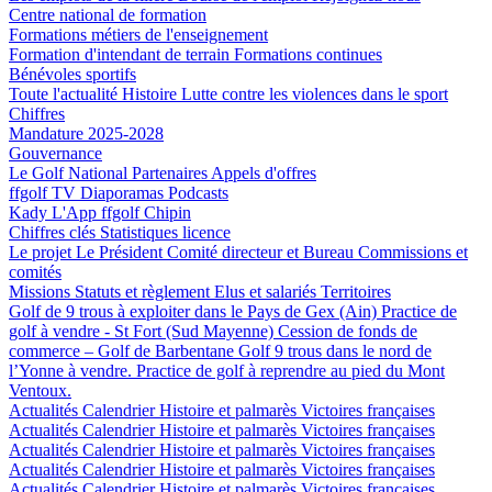
Centre national de formation
Formations métiers de l'enseignement
Formation d'intendant de terrain
Formations continues
Bénévoles sportifs
Toute l'actualité
Histoire
Lutte contre les violences dans le sport
Chiffres
Mandature 2025-2028
Gouvernance
Le Golf National
Partenaires
Appels d'offres
ffgolf TV
Diaporamas
Podcasts
Kady
L'App ffgolf
Chipin
Chiffres clés
Statistiques licence
Le projet
Le Président
Comité directeur et Bureau
Commissions et
comités
Missions
Statuts et règlement
Elus et salariés
Territoires
Golf de 9 trous à exploiter dans le Pays de Gex (Ain)
Practice de
golf à vendre - St Fort (Sud Mayenne)
Cession de fonds de
commerce – Golf de Barbentane
Golf 9 trous dans le nord de
l’Yonne à vendre.
Practice de golf à reprendre au pied du Mont
Ventoux.
Actualités
Calendrier
Histoire et palmarès
Victoires françaises
Actualités
Calendrier
Histoire et palmarès
Victoires françaises
Actualités
Calendrier
Histoire et palmarès
Victoires françaises
Actualités
Calendrier
Histoire et palmarès
Victoires françaises
Actualités
Calendrier
Histoire et palmarès
Victoires françaises