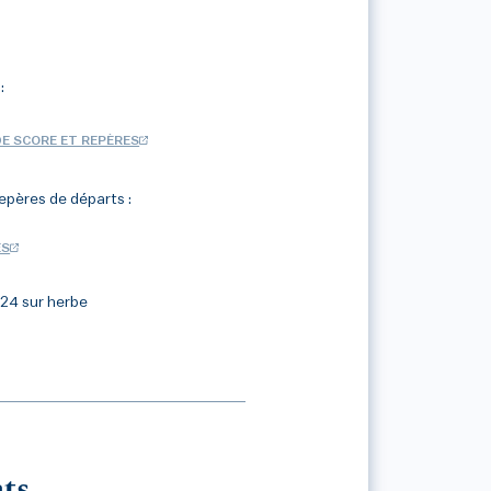
:
DE SCORE ET REPÈRES
epères de départs :
ES
 24 sur herbe
ts