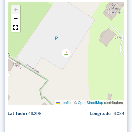
+
−
Leaflet
|
©
OpenStreetMap
contributors
Latitude :
46.298
Longitude :
6.034