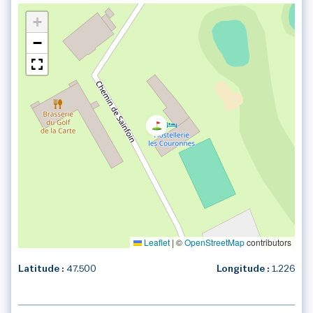
+
−
Leaflet
|
©
OpenStreetMap
contributors
Latitude :
47.500
Longitude :
1.226