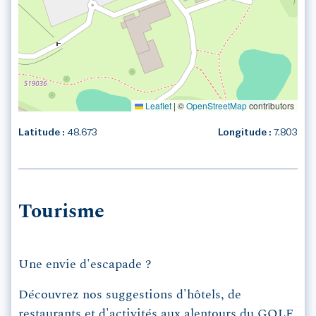
Leaflet
|
©
OpenStreetMap
contributors
Latitude :
48.673
Longitude :
7.803
Tourisme
Une envie d'escapade ?
Découvrez nos suggestions d'hôtels, de
restaurants et d'activités aux alentours du
GOLF