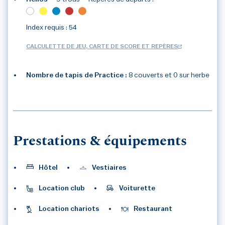
Index requis : 54
CALCULETTE DE JEU, CARTE DE SCORE ET REPÈRES
Nombre de tapis de Practice :
8 couverts et 0 sur herbe
3
/3
Prestations & équipements
Hôtel
Vestiaires
Location club
Voiturette
Location chariots
Restaurant