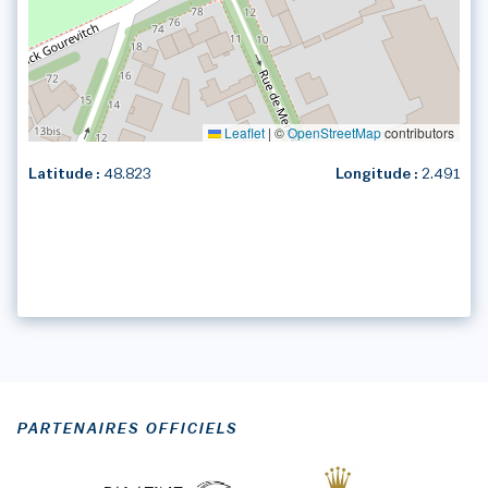
Leaflet
|
©
OpenStreetMap
contributors
Latitude :
48.823
Longitude :
2.491
PARTENAIRES OFFICIELS