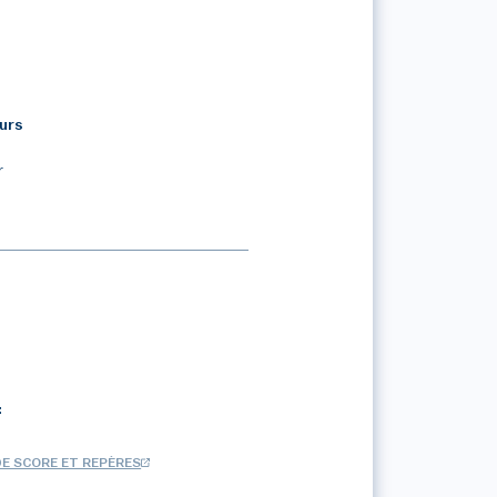
urs
r
:
DE SCORE ET REPÈRES