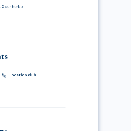
t 0 sur herbe
ts
Location club