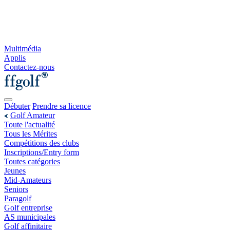
Multimédia
Applis
Contactez-nous
Débuter
Prendre sa licence
Golf Amateur
Toute l'actualité
Tous les Mérites
Compétitions des clubs
Inscriptions/Entry form
Toutes catégories
Jeunes
Mid-Amateurs
Seniors
Paragolf
Golf entreprise
AS municipales
Golf affinitaire