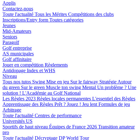
Applis
Contactez-nous
Toute l'actualité
Tous les Mérites
Compétitions des clubs
Inscriptions/Entry form
Toutes catégories
Jeunes
Mid-Amateurs
Seniors
Paragolf
Golf entreprise
AS municipales
Golf affinitaire
Jouer en compétition
Règlements
Antidopage
Index et WHS
Niveau
Tous nos tutos
Swing
Mise en jeu
Sur le fairway
Stratégie
Autour
du green
Sur le green
Muscle ton swing
Mental
Un problème ? Une
solution !
L'Académie au Golf National
Les Règles 2023
Règles locales permanentes
L'essentiel des Règles
Apprentissage des Règles
Prêt ? Jouez !
Jeu lent
Formules de jeu
Arbitrage
Toute l'actualité
Centres de performance
Universités US
Sportifs de haut niveau
Équipes de France 2026
Transition amateur
pro
Toute l'actualité
Décryptage
DP World Tour