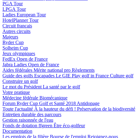
PGA Tour
LPGA Tour
Ladies European Tour
HotelPlanner Tour
Circuit français
Autres circuits
Majeurs
Ryder Cup
Solheim Cup
Jeux olympiques
FedEx Open de France
Jabra Ladies Open de France
Aides fédérales
Mérite national pro
Règlements
Guide des golfs
Escapades
Le GIE Play golf in France
Culture golf
Construire un golf
Le mot du Président
La santé par le golf
Votre pratique
Médecine fédérale
Biomécanique
Forum Ryder Cup Golf et Santé 2018
Antidopage
Toute l'actualité
À la hauteur du défi !
Préservation de la biodiversité
Entretien durable des parcours
Gestion raisonnée de l'eau
Fonds de dotation ffgreen
Être éco-golfeur
Documentation
Les emplois de la filière
Bourse de l'emploi
Rejoignez-nous