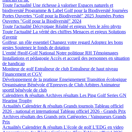
Toute l'actualité
Une richesse à valoriser
Espaces naturels et
biodiversité
Programme & Label Golf pour la Biodiversité
Journées
Portes Ouvertes "Golf pour la Biodiversité" 2025
Journées Portes
Ouvertes "Golf pour la Biodiversité" 2024
Toute l'actualité
Décryptage
Réalité et enjeux
Vers le zéro phyto
Toute l'actualité
La vérité des chiffres
Menaces et enjeux
Solutions
d'avenir
Golfeur, un rôle essentiel
Changez votre regard
Adoptez les bons
gestes
Soutenez le fonds de dotation
L'entité ffgolf-Golf National
Notre politique RH
Témoignages
Installations et pédagogie
Accès et accueil des personnes en situation
de handicap
Moniteur de golf
Entraîneur de club
Entraîneur de haut niveau
Financement et CGV
Développement de la pratique
Enseignement
Transition écologique
Organisateur Bénévole d’Epreuves de Club
Arbitres
Animateur
sportif bénévole de club
Calendriers & résultats
Archives résultats
Les Ping Golf Series
GN
Hearing Trophy
Actualités
Calendrier & résultats
Grands tournois
Tableau officiel
2026 - national et international
Tableau officiel 2026 - Grands Prix
Archives résultats des Grands prix
Catégories / Vainqueurs Grands
Prix
Actualités
Calendrier & résultats
L'école de golf
L'EDG en video