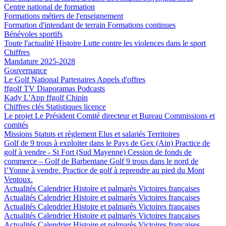
Centre national de formation
Formations métiers de l'enseignement
Formation d'intendant de terrain
Formations continues
Bénévoles sportifs
Toute l'actualité
Histoire
Lutte contre les violences dans le sport
Chiffres
Mandature 2025-2028
Gouvernance
Le Golf National
Partenaires
Appels d'offres
ffgolf TV
Diaporamas
Podcasts
Kady
L'App ffgolf
Chipin
Chiffres clés
Statistiques licence
Le projet
Le Président
Comité directeur et Bureau
Commissions et
comités
Missions
Statuts et règlement
Elus et salariés
Territoires
Golf de 9 trous à exploiter dans le Pays de Gex (Ain)
Practice de
golf à vendre - St Fort (Sud Mayenne)
Cession de fonds de
commerce – Golf de Barbentane
Golf 9 trous dans le nord de
l’Yonne à vendre.
Practice de golf à reprendre au pied du Mont
Ventoux.
Actualités
Calendrier
Histoire et palmarès
Victoires françaises
Actualités
Calendrier
Histoire et palmarès
Victoires françaises
Actualités
Calendrier
Histoire et palmarès
Victoires françaises
Actualités
Calendrier
Histoire et palmarès
Victoires françaises
Actualités
Calendrier
Histoire et palmarès
Victoires françaises