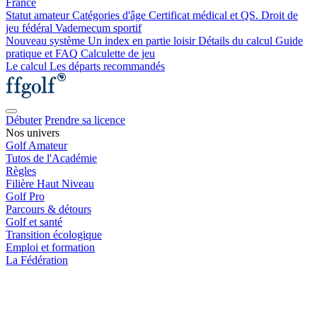
France
Statut amateur
Catégories d'âge
Certificat médical et QS.
Droit de
jeu fédéral
Vademecum sportif
Nouveau système
Un index en partie loisir
Détails du calcul
Guide
pratique et FAQ
Calculette de jeu
Le calcul
Les départs recommandés
Débuter
Prendre sa licence
Nos univers
Golf Amateur
Tutos de l'Académie
Règles
Filière Haut Niveau
Golf Pro
Parcours & détours
Golf et santé
Transition écologique
Emploi et formation
La Fédération