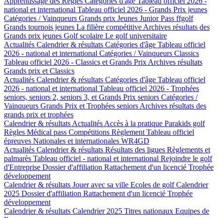
Apprentissage des Règles
Catégories d'âge
Tableau officiel 2026 -
national et international
Tableau officiel 2026 - Grands Prix jeunes
Catégories / Vainqueurs Grands prix Jeunes
Junior Pass ffgolf
Grands tournois jeunes
La filière compétitive
Archives résultats des
Grands prix jeunes
Golf scolaire
Le golf universitaire
Actualités
Calendrier & résultats
Catégories d'âge
Tableau officiel
2026 - national et international
Catégories / Vainqueurs Classics
Tableau officiel 2026 - Classics et Grands Prix
Archives résultats
Grands prix et Classics
Actualités
Calendrier & résultats
Catégories d'âge
Tableau officiel
2026 - national et international
Tableau officiel 2026 - Trophées
seniors, seniors 2, seniors 3, et Grands Prix seniors
Catégories /
Vainqueurs Grands Prix et Trophées seniors
Archives résultats des
grands prix et trophées
Calendrier & résultats
Actualités
Accès à la pratique
Parakids golf
Règles
Médical pass
Compétitions
Règlement
Tableau officiel
épreuves Nationales et internationales
WR4GD
Actualités
Calendrier & résultats
Résultats des ligues
Règlements et
palmarès
Tableau officiel - national et international
Rejoindre le golf
d'Entreprise
Dossier d'affiliation
Rattachement d'un licencié
Trophée
développement
Calendrier & résultats
Jouer avec sa ville
Ecoles de golf
Calendrier
2025
Dossier d'affiliation
Rattachement d'un licencié
Trophée
développement
Calendrier & résultats
Calendrier 2025
Titres nationaux
Equipes de