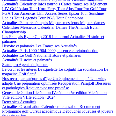
Actualités
Calendrier
Infos tournois
Cartes françaises
Règlement
LIV Golf
Asian Tour
Korn Ferry Tour
Alps Tour
Pro Golf Tour
PGA Tour Americas
LET Access Series
Epson Tour
Sunshine
Ladies Tour
Legends Tour
PGA Tour Champions
Actualités
Palmarès français
Majeurs messieurs
Majeurs dames
Calendrier Messieurs
Calendrier Dames
The Amundi Evian
Championship
Les Français
Ryder Cup 2018
Le tournoi
Actualités
Histoire et
palmarès
Histoire et palmarès
Les Françaises
Actualités
Actualités
Paris 1900
1904-2009, absence et réintroduction
Actualités
Le Golf National
Histoire et palmarès
Actualités
Histoire et palmarès
Statut pro
Agents de joueurs
Le cœur et les artères
Le squelette
Le cognitif
La socialisation
Le
magazine Golf Santé
Nos recos par catégories d'âge
Un équipement adapté
Un swing
adapté
Une préparation optimisée
Récupération
Paragolf
Blessures
et pathologies
Rejouer avec une prothèse
Genèse
IIe édition
IIIe édition
IVe édition
Ve édition
VIe édition
VIIe édition
VIIIe édition - 2024
Deux sites
Actualités
Actualités
Organisation
Calendrier de la saison
Recrutement
Programme golf
Cursus académique
Débouchés
Joueuses et joueurs
français en fac