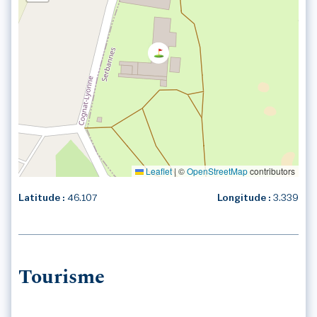
Leaflet
|
©
OpenStreetMap
contributors
Latitude :
46.107
Longitude :
3.339
Tourisme