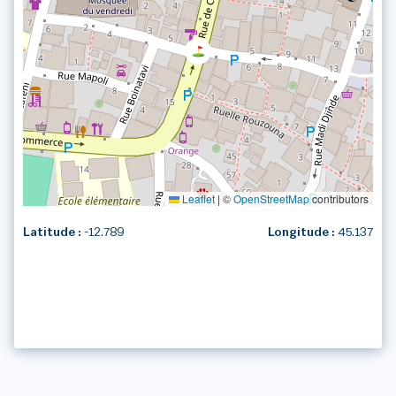
Leaflet
|
©
OpenStreetMap
contributors
Latitude :
-12.789
Longitude :
45.137