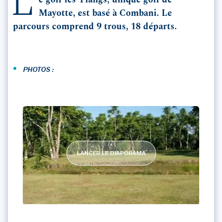
L
e golf les Ylangs, unique golf de
Mayotte, est basé à Combani. Le
parcours comprend 9 trous, 18 départs.
•
PHOTOS :
LANCER LE DIAPORAMA
MAYOTTE GOLF CLUB LES YLANGS