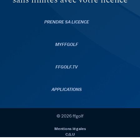
sans limites avec votre licence
PRENDRE SA LICENCE
MYFFGOLF
FFGOLF.TV
APPLICATIONS
© 2026 ffgolf
Mentions légales
C.G.U
Données personnelles