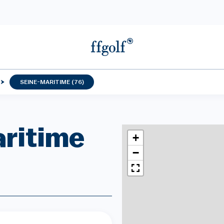
SEINE-MARITIME (76)
aritime
+
−