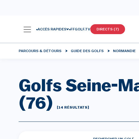
ACCÈS RAPIDES
FFGOLF.TV
DIRECTS (7)
PARCOURS & DÉTOURS
GUIDE DES GOLFS
NORMANDIE
Golfs Seine-M
(76)
[14 RÉSULTATS]