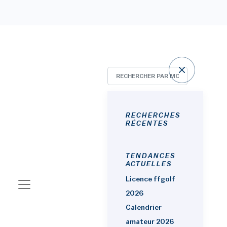
Golfs Haute-Vienne (87)
[3
RECHERCHES
RÉCENTES
RÉSULTATS]
TENDANCES
ACTUELLES
Licence ffgolf
RECHERCHER UN GOLF
2026
Calendrier
amateur 2026