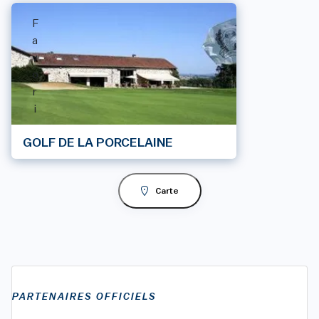
F
a
v
o
r
i
GOLF DE LA PORCELAINE
Carte
PARTENAIRES OFFICIELS