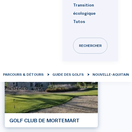
F
Transition
a
écologique
v
Tutos
o
r
i
RECHERCHER
DOMAINE GOLF DE SAINT LAZARE
F
PARCOURS & DÉTOURS
GUIDE DES GOLFS
NOUVELLE-AQUITAINE
a
v
o
r
i
GOLF CLUB DE MORTEMART