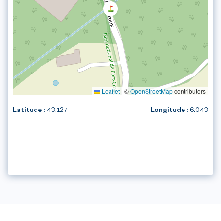
Leaflet
|
©
OpenStreetMap
contributors
Latitude :
43.127
Longitude :
6.043