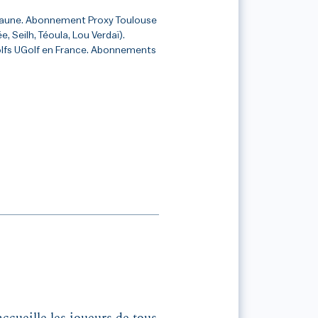
jaune. Abonnement Proxy Toulouse
, Seilh, Téoula, Lou Verdaï).
olfs UGolf en France. Abonnements
ccueille les joueurs de tous