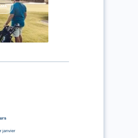
RAMA
H
urs
 janvier