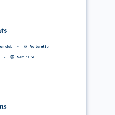
ts
on club
Voiturette
Séminaire
ns