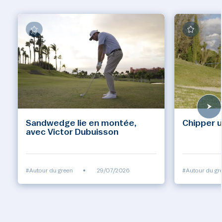
Sandwedge lie en montée,
Chipper u
avec Victor Dubuisson
#Autour du green
•
29/07/2026
#Autour du gr